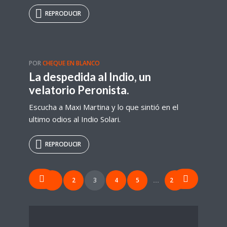
REPRODUCIR
POR
CHEQUE EN BLANCO
La despedida al Indio, un
velatorio Peronista.
Escucha a Maxi Martina y lo que sintió en el
ultimo odios al Indio Solari.
REPRODUCIR
Paginación
1
2
3
4
5
246
…
de
entradas