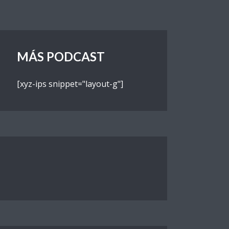
MÁS PODCAST
[xyz-ips snippet="layout-g"]