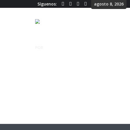
Síguenos:
agosto 8, 2026
POR
CHEQUE EN BLANCO
Morales: ¡Basta 
Milagro Sala!
Cheque en Blanco
1 Reproducciones