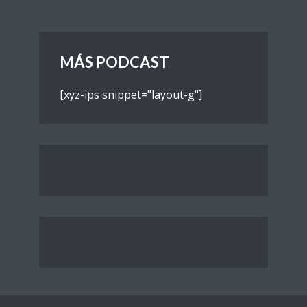
MÁS PODCAST
[xyz-ips snippet="layout-g"]