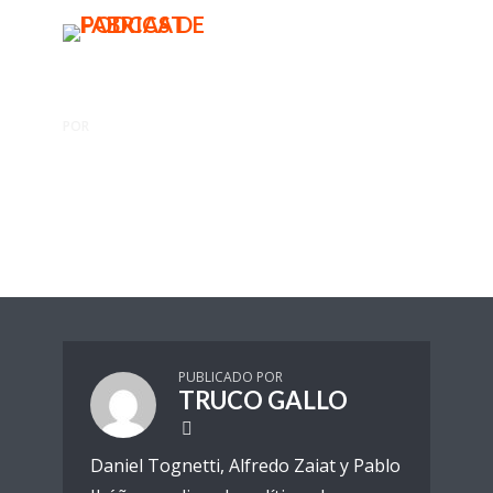
BUSCAR
MENU
POR
TRUCO GALLO
Magia y dudas sobre la vacuna.
Truco Gallo
1 Reproducciones
PUBLICADO POR
TRUCO GALLO
Daniel Tognetti, Alfredo Zaiat y Pablo