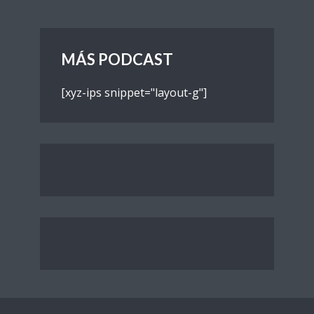
MÁS PODCAST
[xyz-ips snippet="layout-g"]