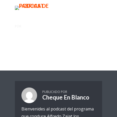
BUSCAR
MENU
POR
CHEQUE EN BLANCO
La Maldición de la
Vicepresidencia
Cheque en Blanco
1 Reproducciones
PUBLICADO POR
Cheque En Blanco
Bienvenides al podcast del programa
que conduce Alfredo Zaiat los