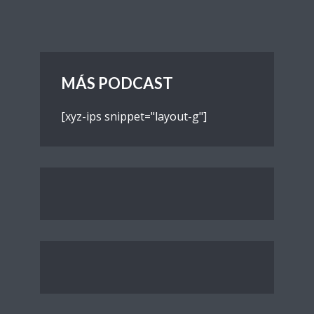
MÁS PODCAST
[xyz-ips snippet="layout-g"]