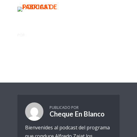
BUSCAR
MENU
POR
CHEQUE EN BLANCO
¿Como cantan las cosas?
Cheque en Blanco
1 Reproducciones
PUBLICADO POR
Cheque En Blanco
Bienvenides al podcast del programa
que conduce Alfredo Zaiat los