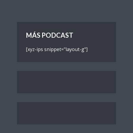
MÁS PODCAST
[xyz-ips snippet="layout-g"]