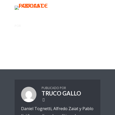
BUSCAR
MENU
POR
TRUCO GALLO
Brasil recta final en la batalla
electoral.
Truco Gallo
1 Reproducciones
PUBLICADO POR
TRUCO GALLO
Daniel Tognetti, Alfredo Zaiat y Pablo