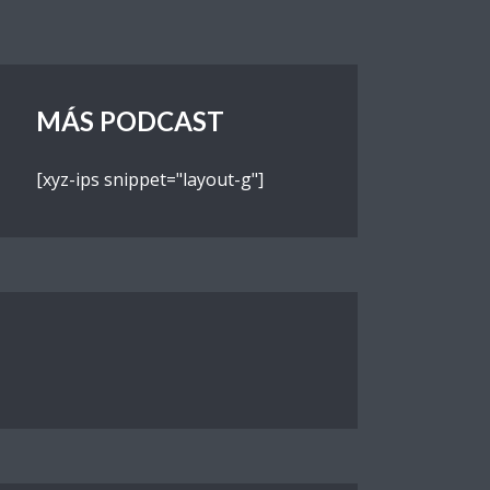
MÁS PODCAST
[xyz-ips snippet="layout-g"]