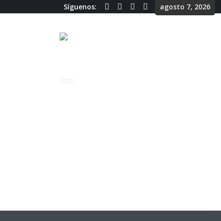
Síguenos:
agosto 7, 2026
POR
CHEQUE EN BLANCO
Ástor Piazzolla,
su nacimiento.
Cheque en Blanco
1 Reproducciones