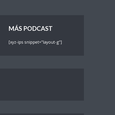
MÁS PODCAST
[xyz-ips snippet="layout-g"]