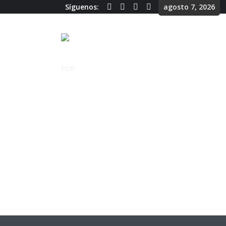
Síguenos:
agosto 7, 2026
POR
CHEQUE EN BLANCO
A CONTRAMAN
PERSECUCIÓN 
FERNANDEZ D
Cheque en Blanco
1 Reproducciones